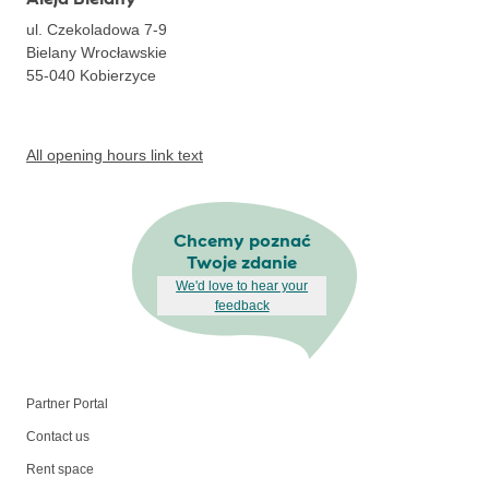
ul. Czekoladowa 7-9
Bielany Wrocławskie
55-040
Kobierzyce
All opening hours link text
Chcemy poznać
Twoje zdanie
We'd love to hear your
feedback
Partner Portal
Contact us
Rent space