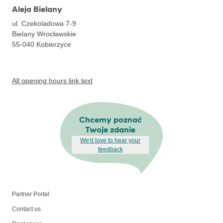
Aleja Bielany
ul. Czekoladowa 7-9
Bielany Wrocławskie
55-040
Kobierzyce
All opening hours link text
Chcemy poznać
Twoje zdanie
We'd love to hear your
feedback
Partner Portal
Contact us