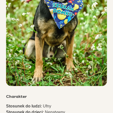
Charakter
Stosunek do ludzi:
Ufny
Stosunek do dzieci:
Negatywny