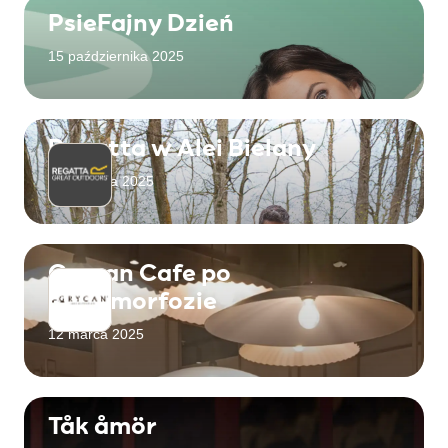
PsieFajny Dzień
15 października 2025
Regatta w Alei Bielany
18 sierpnia 2025
Grycan Cafe po
metamorfozie
12 marca 2025
Tåk åmör