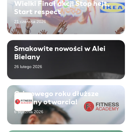
Wielki Finał akcji Stop hejt,
Start respect
21 czerwca 2026
Smakowite nowości w Alei
Bielany
26 lutego 2026
Od nowego roku dłuższe
godziny otwarcia!
6 stycznia 2026