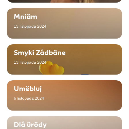
Mniäm
13 listopada 2024
Smyki Zådbäne
13 listopada 2024
Umëbluj
6 listopada 2024
Dlå ürödy