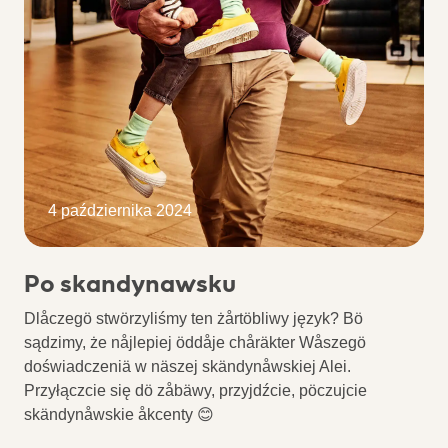
4 października 2024
Po skandynawsku
Dlåczegö stwörzyliśmy ten żårtöbliwy język? Bö
sądzimy, że nåjlepiej öddåje chåräkter Wåszegö
doświadczeniä w näszej skändynåwskiej Alei.
Przyłączcie się dö zåbäwy, przyjdźcie, pöczujcie
skändynåwskie åkcenty 😊