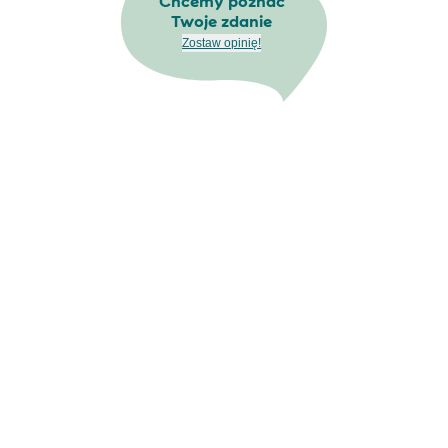
Chcemy poznać
Twoje zdanie
Zostaw opinię!