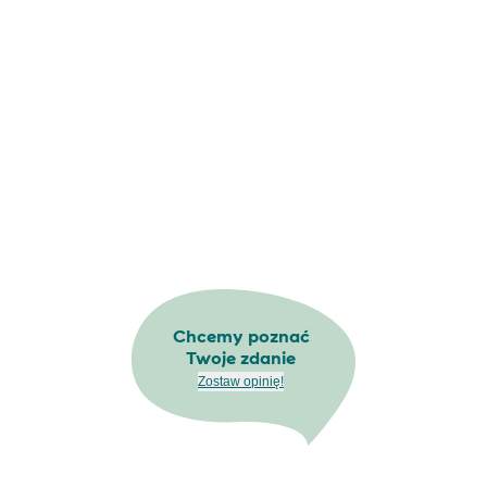
Chcemy poznać
Twoje zdanie
Zostaw opinię!